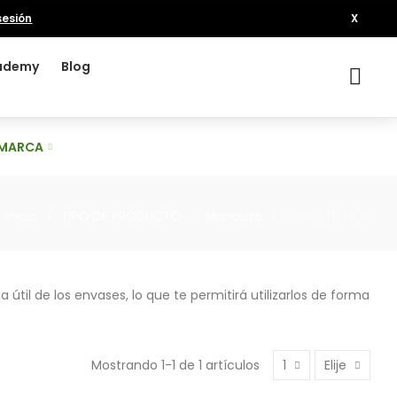
 sesión
X
cademy
Blog
 MARCA
Inicio
TIPO DE PRODUCTO
Monouso
ENVOLTORIOS
útil de los envases, lo que te permitirá utilizarlos de forma
Mostrando 1-1 de 1 artículos
1
Elije