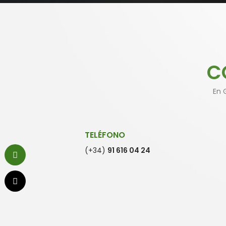
C
En 
TELÉFONO
(+34)
91 616 04 24