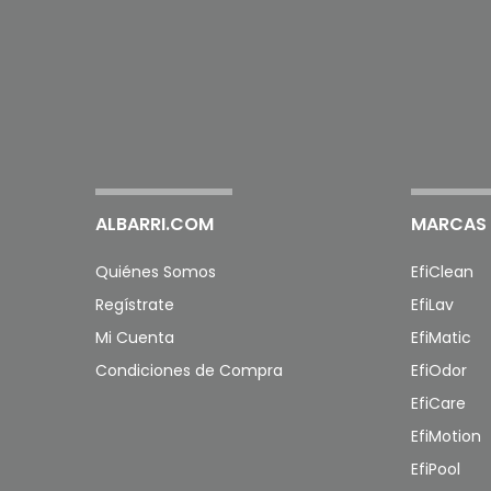
ALBARRI.COM
MARCAS 
Quiénes Somos
EfiClean
Regístrate
EfiLav
Mi Cuenta
EfiMatic
Condiciones de Compra
EfiOdor
EfiCare
EfiMotion
EfiPool