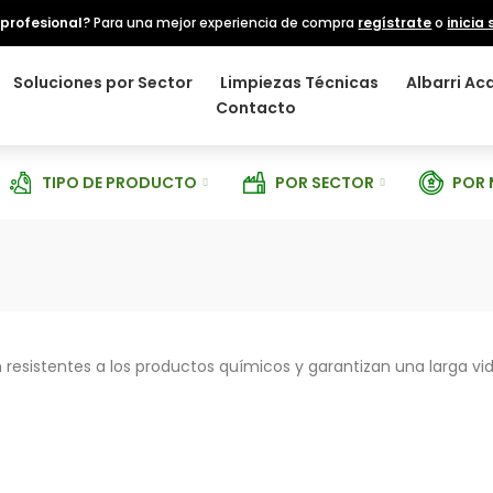
 profesional?
Para una mejor experiencia de compra
regístrate
o
inicia
Soluciones por Sector
Limpiezas Técnicas
Albarri A
Contacto
TIPO DE PRODUCTO
POR SECTOR
POR
resistentes a los productos químicos y garantizan una larga vida 