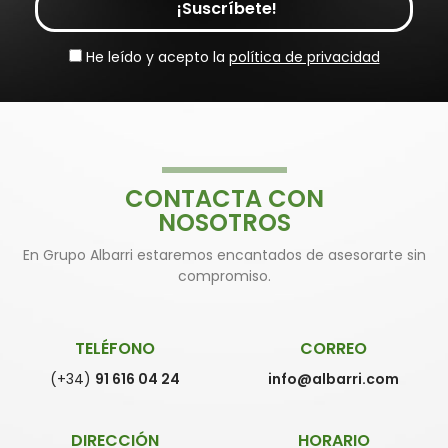
¡Suscríbete!
He leído y acepto la
política de privacidad
CONTACTA CON
NOSOTROS
En Grupo Albarri estaremos encantados de asesorarte sin
compromiso.
TELÉFONO
CORREO
(+34)
91 616 04 24
info@albarri.com
DIRECCIÓN
HORARIO